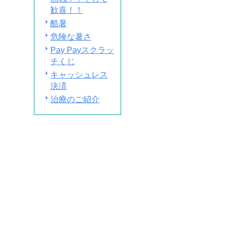
歓喜！！
酷暑
危険な暑さ
Pay Payスクラッ
チくじ
キャッシュレス
決済
治療のご紹介