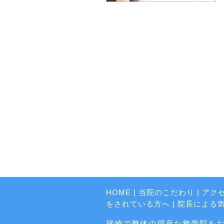
HOME
|
当院のこだわり
|
アク
をされている方へ
|
院長による
篠崎で整体の得意な整骨院をお