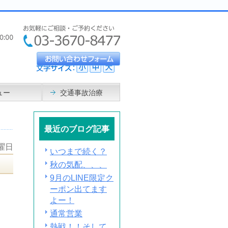
ュー
交通事故治療
最近のブログ記事
水曜日
いつまで続く？
秋の気配、、、
9月のLINE限定ク
ーポン出てます
よー！
通常営業
熱戦！！そして