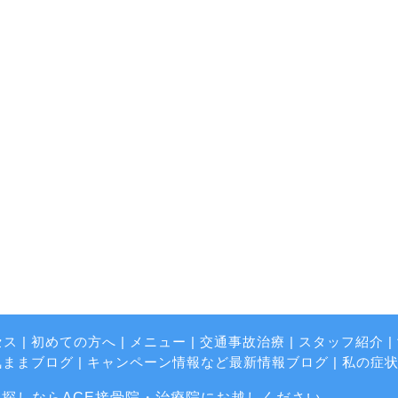
セス
|
初めての方へ
|
メニュー
|
交通事故治療
|
スタッフ紹介
|
気ままブログ
|
キャンペーン情報など最新情報ブログ
|
私の症
探しならACE接骨院・治療院にお越しください